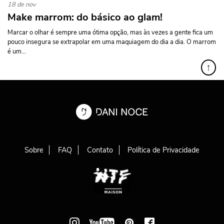
18 de nov
Make marrom: do básico ao glam!
Marcar o olhar é sempre uma ótima opção, mas às vezes a gente fica um
pouco insegura se extrapolar em uma maquiagem do dia a dia. O marrom
é um...
↑
Sobre
FAQ
Contato
Política de Privacidade