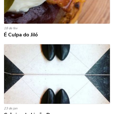
18 de fev
É Culpa do Jiló
23 de jan