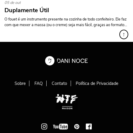
05 de out
Duplamente Útil
O fouet é um instrumento presente na cozinha de todo confeiteiro. Ele faz
com que mexer a massa (ou o creme) seja mais fácil, graças ao formato...
↑
Sobre
FAQ
Contato
Política de Privacidade