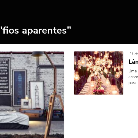
"fios aparentes"
11 de
Lâm
Uma c
aconc
para 