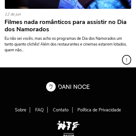
12 de jun
Filmes nada românticos para assistir no Dia
dos Namorados
Eu não sei vocês, mas acho os programas de Dia dos Namorados um
tanto quanto clichês! Além dos restaurantes e cinemas estarem lotados,
quem não...
↑
Sobre
FAQ
Contato
Política de Privacidade