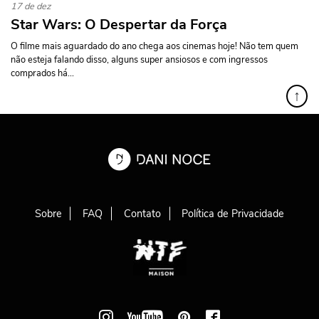
17 de dez
Star Wars: O Despertar da Força
O filme mais aguardado do ano chega aos cinemas hoje! Não tem quem
não esteja falando disso, alguns super ansiosos e com ingressos
comprados há...
↑
Sobre
FAQ
Contato
Política de Privacidade