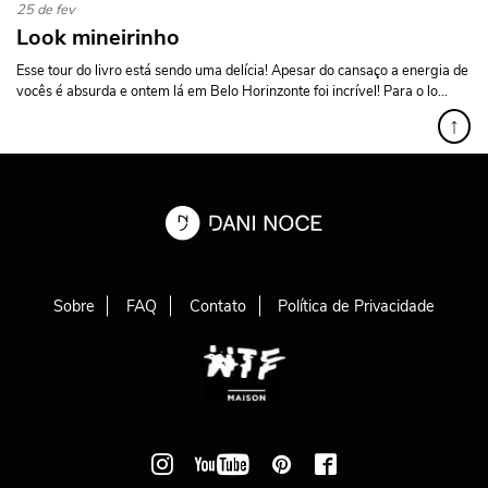
25 de fev
Look mineirinho
Esse tour do livro está sendo uma delícia! Apesar do cansaço a energia de
vocês é absurda e ontem lá em Belo Horinzonte foi incrível! Para o lo...
↑
Sobre
FAQ
Contato
Política de Privacidade