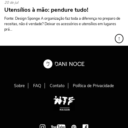
20 de jul
Utensílios à mão: pendure tudo!
Fonte: Design Sponge A organização faz toda a diferença no preparo de
receitas, não é verdade? Deixar os acessórios e utensílios em lugares
prá...
↑
Sobre
FAQ
Contato
Política de Privacidade