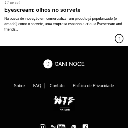
17 de set
Eyescream: olhos no sorvete
Na busca de inovação em comercializar um produto já popularizado (e
amado!) como o sorvete, uma empresa espanhola criou a Eyescream and
friends...
↑
Sobre
FAQ
Contato
Política de Privacidade