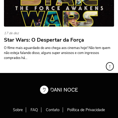
17 de dez
Star Wars: O Despertar da Força
O filme mais aguardado do ano chega aos cinemas hoje! Não tem quem
não esteja falando disso, alguns super ansiosos e com ingressos
comprados há...
↑
Sobre
FAQ
Contato
Política de Privacidade