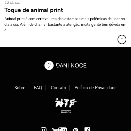
12 de out
Toque de animal print
Animal print é com certeza uma das estampas mais polêmicas de usar no
dia a dia. Além de chamar bastante a atenção, muita gente tem dúvida em
c...
↑
Sobre
FAQ
Contato
Política de Privacidade