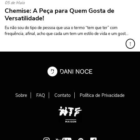
05 de Maio
Chemise: A Peça para Quem Gosta de
Versatilidade!
Eu não sou do tipo de pessoa que usa o termo “tem que ter” com
frequência, afinal, acho que cada um tem um estilo de vida e um gost...
↑
Sobre
FAQ
Contato
Política de Privacidade