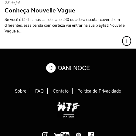
23 de jul
Conheça Nouvelle Vague
Se você é fã das músicas dos anos 80 ou adora escutar covers bem
diferentes, essa banda com certeza vai entrar na sua playlist! Nouvelle
Vague é...
↑
Sobre
FAQ
Contato
Política de Privacidade