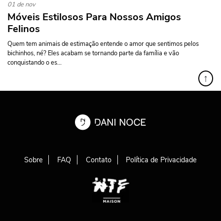
01 de nov
Móveis Estilosos Para Nossos Amigos
Felinos
Quem tem animais de estimação entende o amor que sentimos pelos
bichinhos, né? Eles acabam se tornando parte da família e vão
conquistando o es...
↑
Sobre
FAQ
Contato
Política de Privacidade