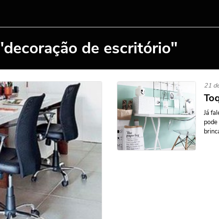
"decoração de escritório"
21 de
Toq
Já fa
pode 
brinc