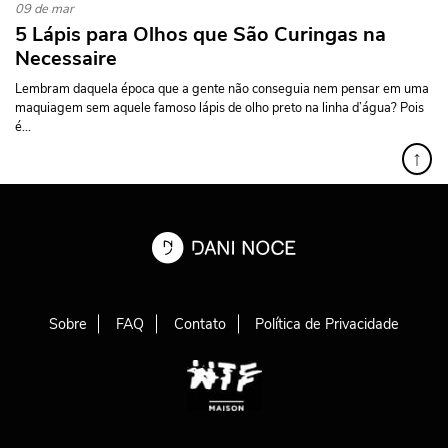
09 de mar
5 Lápis para Olhos que São Curingas na
Necessaire
Lembram daquela época que a gente não conseguia nem pensar em uma
maquiagem sem aquele famoso lápis de olho preto na linha d’água? Pois
é...
↑
Sobre
FAQ
Contato
Política de Privacidade