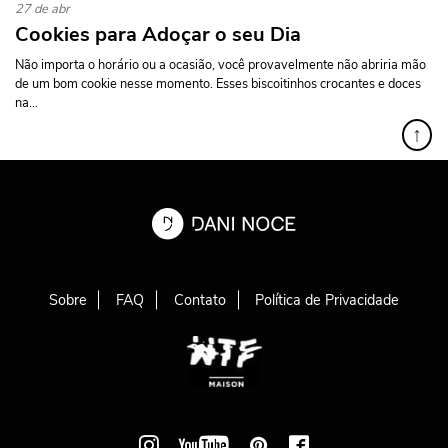
27 de abr
Cookies para Adoçar o seu Dia
Não importa o horário ou a ocasião, você provavelmente não abriria mão
de um bom cookie nesse momento. Esses biscoitinhos crocantes e doces
na...
↑
Sobre
FAQ
Contato
Política de Privacidade