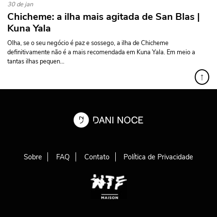
30 de jan
Chicheme: a ilha mais agitada de San Blas |
Kuna Yala
Olha, se o seu negócio é paz e sossego, a ilha de Chicheme
definitivamente não é a mais recomendada em Kuna Yala. Em meio a
tantas ilhas pequen...
↑
Sobre
FAQ
Contato
Política de Privacidade