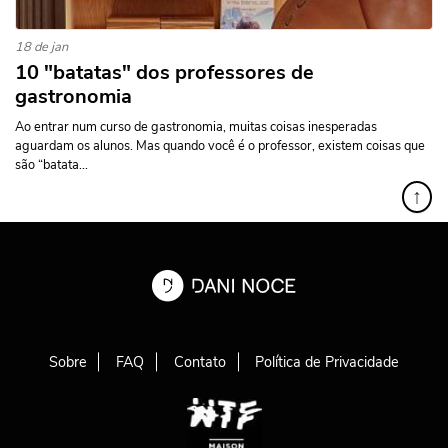
18 de jan
10 "batatas" dos professores de
gastronomia
Ao entrar num curso de gastronomia, muitas coisas inesperadas
aguardam os alunos. Mas quando você é o professor, existem coisas que
são “batata...
↑
Sobre
FAQ
Contato
Política de Privacidade