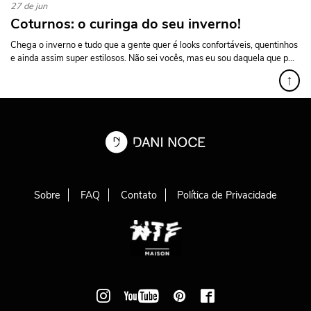
27 de jun
Coturnos: o curinga do seu inverno!
Chega o inverno e tudo que a gente quer é looks confortáveis, quentinhos
e ainda assim super estilosos. Não sei vocês, mas eu sou daquela que p...
↑
Sobre
FAQ
Contato
Política de Privacidade