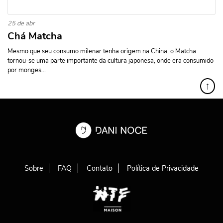
25 de abr
Chá Matcha
Mesmo que seu consumo milenar tenha origem na China, o Matcha
tornou-se uma parte importante da cultura japonesa, onde era consumido
por monges...
↑
Sobre
FAQ
Contato
Política de Privacidade