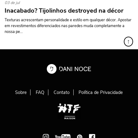
03 de jul
Inacabado? Tijolinhos destroyed na décor
Texturas acrescentam personalidade e estilo em qualquer décor. Apostar
em revestimentos diferenciados nas paredes muda completamente a
nossa pe...
↑
Sobre
FAQ
Contato
Política de Privacidade