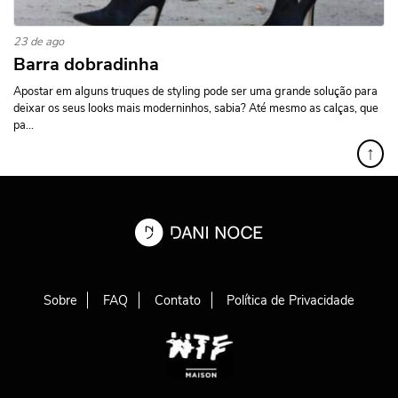
23 de ago
Barra dobradinha
Apostar em alguns truques de styling pode ser uma grande solução para
deixar os seus looks mais moderninhos, sabia? Até mesmo as calças, que
pa...
↑
Sobre
FAQ
Contato
Política de Privacidade