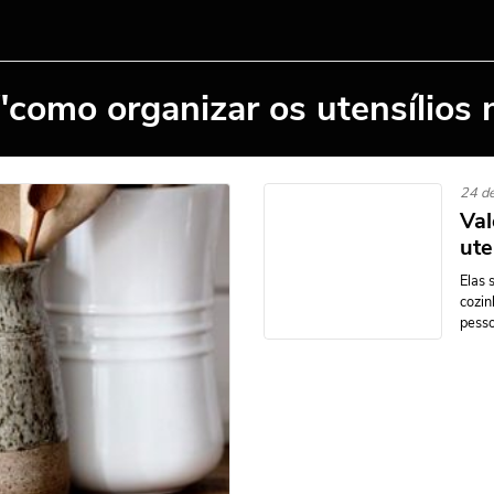
"como organizar os utensílios 
24 d
Val
ute
Elas 
cozin
pesso