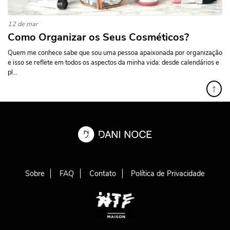
12 de mar
Como Organizar os Seus Cosméticos?
Quem me conhece sabe que sou uma pessoa apaixonada por organização
e isso se reflete em todos os aspectos da minha vida: desde calendários e
pl...
↑
Sobre
FAQ
Contato
Política de Privacidade