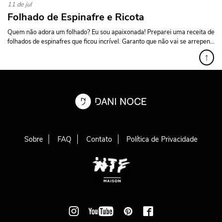
11 de jul
Folhado de Espinafre e Ricota
Quem não adora um folhado? Eu sou apaixonada! Preparei uma receita de
folhados de espinafres que ficou incrível. Garanto que não vai se arrepen...
↑
Sobre
FAQ
Contato
Política de Privacidade