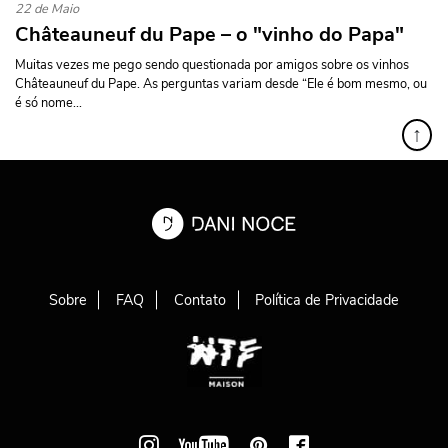
22 de Maio
Châteauneuf du Pape – o "vinho do Papa"
Muitas vezes me pego sendo questionada por amigos sobre os vinhos
Châteauneuf du Pape. As perguntas variam desde “Ele é bom mesmo, ou
é só nome...
↑
Sobre
FAQ
Contato
Política de Privacidade