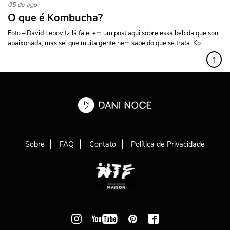
05 de ago
O que é Kombucha?
Foto – David Lebovitz Já falei em um post aqui sobre essa bebida que sou
apaixonada, mas sei que muita gente nem sabe do que se trata. Ko...
↑
Sobre
FAQ
Contato
Política de Privacidade