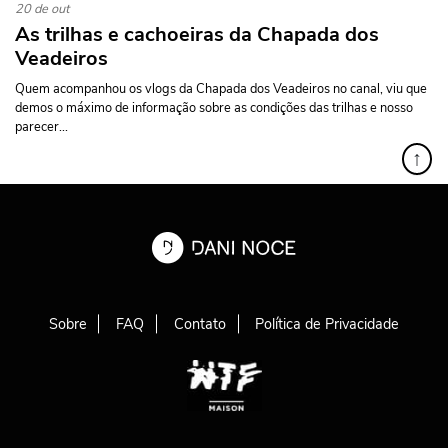
20 de out
As trilhas e cachoeiras da Chapada dos
Veadeiros
Quem acompanhou os vlogs da Chapada dos Veadeiros no canal, viu que
demos o máximo de informação sobre as condições das trilhas e nosso
parecer...
↑
Sobre
FAQ
Contato
Política de Privacidade