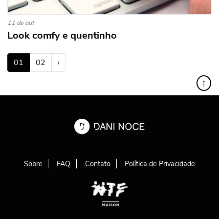
11 de out
Look comfy e quentinho
(atual)
01
02
›
↑
Sobre
FAQ
Contato
Política de Privacidade