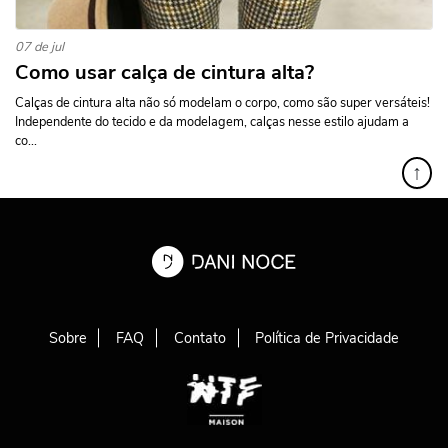
07 de jul
Como usar calça de cintura alta?
Calças de cintura alta não só modelam o corpo, como são super versáteis!
Independente do tecido e da modelagem, calças nesse estilo ajudam a
co...
↑
Sobre
FAQ
Contato
Política de Privacidade