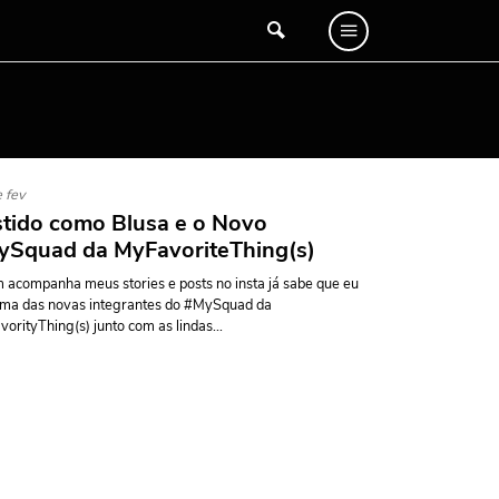
 fev
tido como Blusa e o Novo
ySquad da MyFavoriteThing(s)
acompanha meus stories e posts no insta já sabe que eu
uma das novas integrantes do #MySquad da
orityThing(s) junto com as lindas...