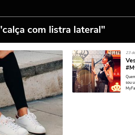
calça com listra lateral"
23 de
Ves
#M
Quem 
sou 
MyFav