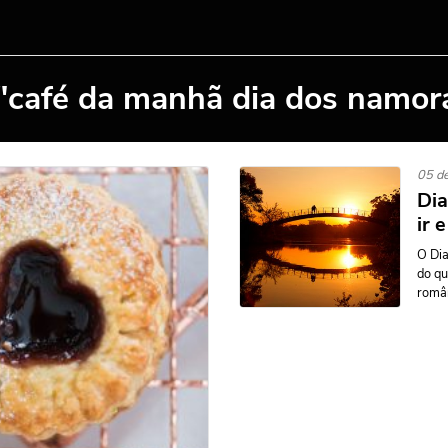
 "café da manhã dia dos namor
05 de
Dia
ir 
O Di
do qu
român