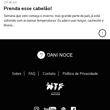
16 de jun
Prenda esse cabelão!
Semana que vem começa o inverno, mas grande parte do país já está
sofrendo com as baixas temperaturas. Eu adoro usar lenços, cachecóis e
blusas...
↑
Sobre
FAQ
Contato
Política de Privacidade