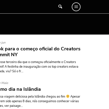
 jun
k para o começo oficial do Creators
mmit NY
esse terceiro dia que o começou oficialmente o Creators
t! A festinha de inauguração com os top creators estava
da, viu? Só o fr...
e Maio
imo dia na Islândia
sa viagem deliciosa pela Islândia chegou ao fim
Apesar
rem sido apenas 8 dias, nós conseguimos conhecer várias
es, ver paisage...