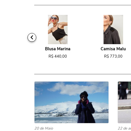
ido Tina
Blusa Marina
Camisa Malu
818,00
R$ 440,00
R$ 773,00
20 de Maio
22 de a