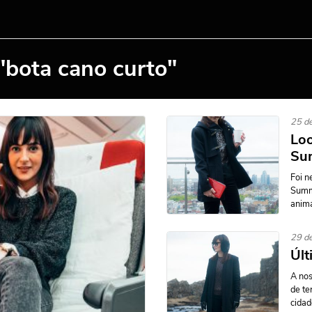
"bota cano curto"
25 de
Loo
Su
Foi n
Summi
anima
29 d
Últ
A nos
de te
cidad