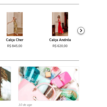
Calça Cher
Calça Andréa
Macacão
R$ 845,00
R$ 620,00
R$ 1.1
10 de ago