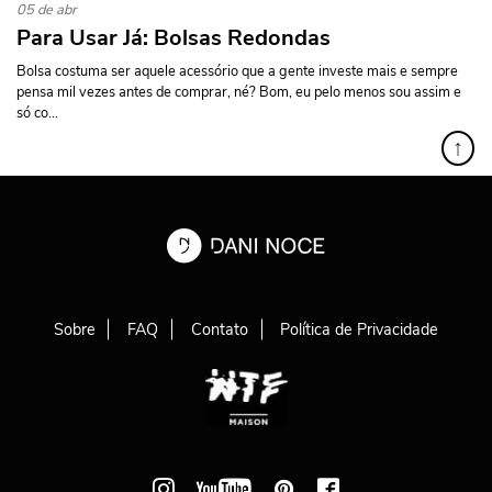
05 de abr
Para Usar Já: Bolsas Redondas
Bolsa costuma ser aquele acessório que a gente investe mais e sempre
pensa mil vezes antes de comprar, né? Bom, eu pelo menos sou assim e
só co...
↑
Sobre
FAQ
Contato
Política de Privacidade