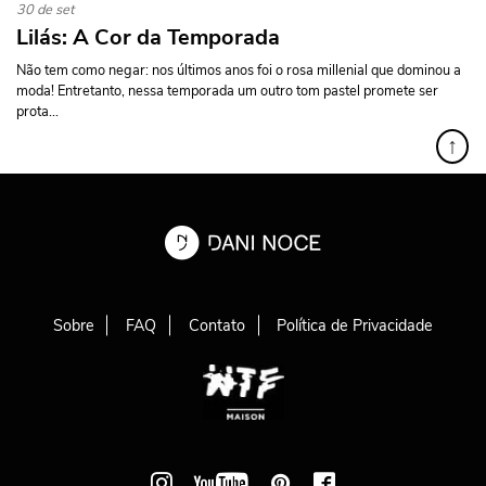
30 de set
Lilás: A Cor da Temporada
Não tem como negar: nos últimos anos foi o rosa millenial que dominou a
moda! Entretanto, nessa temporada um outro tom pastel promete ser
prota...
↑
Sobre
FAQ
Contato
Política de Privacidade