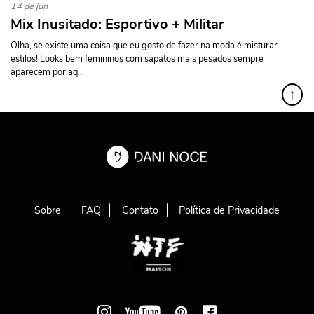
14 de jun
Mix Inusitado: Esportivo + Militar
Olha, se existe uma coisa que eu gosto de fazer na moda é misturar
estilos! Looks bem femininos com sapatos mais pesados sempre
aparecem por aq...
↑
Sobre
FAQ
Contato
Política de Privacidade