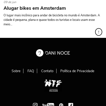
09 de jun
Alugar bikes em Amsterdam
O lugar mais incônico para andar de bicicleta no mundo é Amsterdam. A
cidade é pequena, plana e quase todos os turistas e locais usam esse
meio...
↑
Sobre
FAQ
Contato
Política de Privacidade