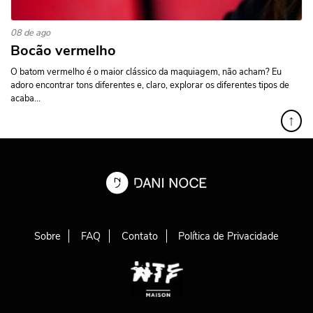
08 de ago
Bocão vermelho
O batom vermelho é o maior clássico da maquiagem, não acham? Eu
adoro encontrar tons diferentes e, claro, explorar os diferentes tipos de
acaba...
↑
Sobre
FAQ
Contato
Política de Privacidade