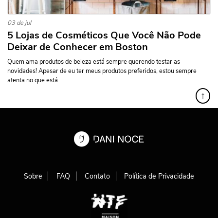
03 de jul
5 Lojas de Cosméticos Que Você Não Pode
Deixar de Conhecer em Boston
Quem ama produtos de beleza está sempre querendo testar as
novidades! Apesar de eu ter meus produtos preferidos, estou sempre
atenta no que está...
↑
Sobre
FAQ
Contato
Política de Privacidade