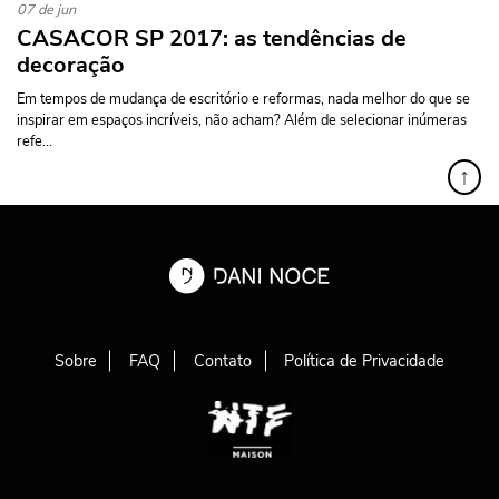
07 de jun
CASACOR SP 2017: as tendências de
decoração
Em tempos de mudança de escritório e reformas, nada melhor do que se
inspirar em espaços incríveis, não acham? Além de selecionar inúmeras
refe...
↑
Sobre
FAQ
Contato
Política de Privacidade