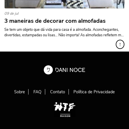
09 de jul
3 maneiras de decorar com almofadas
Se tem um objeto que dá vida para casa é a almofada. Aconchegantes,
divertidas, estampadas ou lisas… Não importa! As almofadas refletem m...
↑
Sobre
FAQ
Contato
Política de Privacidade