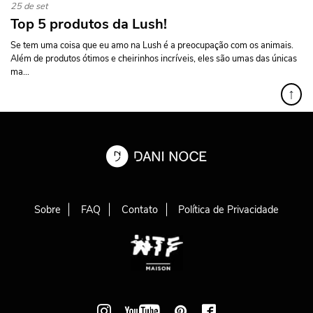
25 de set
Top 5 produtos da Lush!
Se tem uma coisa que eu amo na Lush é a preocupação com os animais.
Além de produtos ótimos e cheirinhos incríveis, eles são umas das únicas
ma...
↑
Sobre
FAQ
Contato
Política de Privacidade