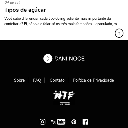
04 de set
Tipos de açúcar
Você sabe diferenciar cada tipo do ingrediente mais importante da
confeitaria? Ei, não vale falar só os três mais famosões – granulado, m...
↑
Sobre
FAQ
Contato
Política de Privacidade