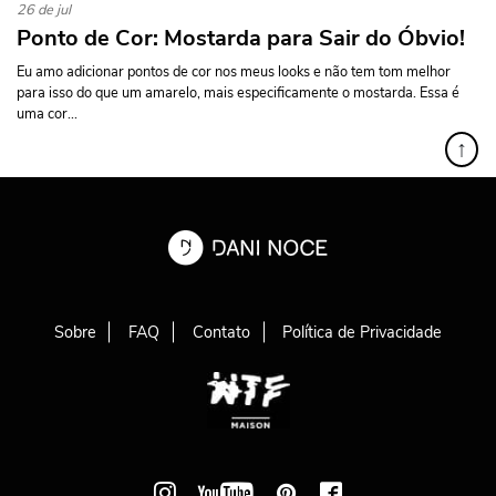
26 de jul
Ponto de Cor: Mostarda para Sair do Óbvio!
Eu amo adicionar pontos de cor nos meus looks e não tem tom melhor
para isso do que um amarelo, mais especificamente o mostarda. Essa é
uma cor...
↑
Sobre
FAQ
Contato
Política de Privacidade