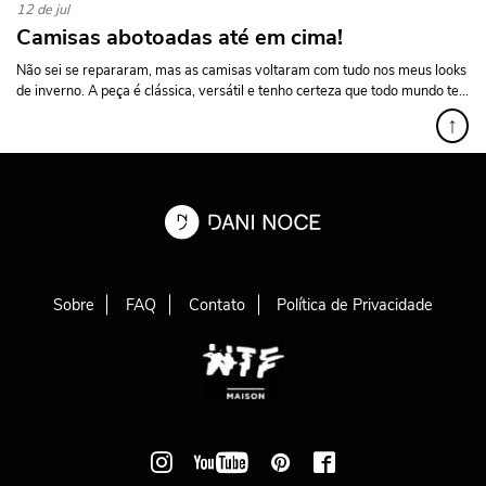
12 de jul
Camisas abotoadas até em cima!
Não sei se repararam, mas as camisas voltaram com tudo nos meus looks
de inverno. A peça é clássica, versátil e tenho certeza que todo mundo te...
↑
Sobre
FAQ
Contato
Política de Privacidade