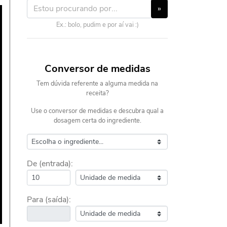
»
Ex.: bolo, pudim e por aí vai :)
Conversor de medidas
Tem dúvida referente a alguma medida na
receita?
Use o conversor de medidas e descubra qual a
dosagem certa do ingrediente.
De (entrada):
Para (saída):