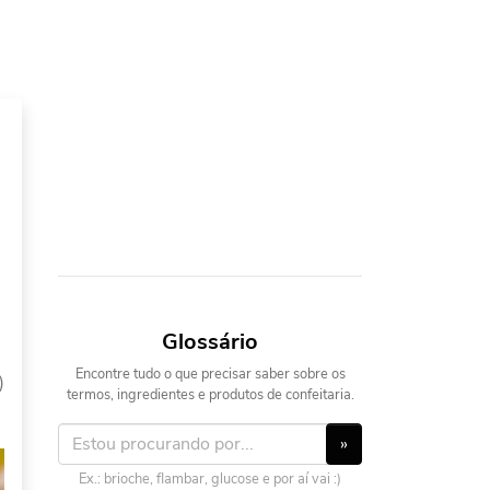
Glossário
Encontre tudo o que precisar saber sobre os
)
termos, ingredientes e produtos de confeitaria.
»
Ex.: brioche, flambar, glucose e por aí vai :)