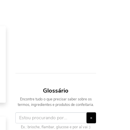
Glossário
Encontre tudo o que precisar saber sobre os
termos, ingredientes e produtos de confeitaria.
»
Ex.: brioche, flambar, glucose e por aí vai :)