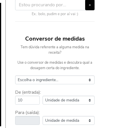
»
Ex.: bolo, pudim e por aí vai :)
Conversor de medidas
Tem dúvida referente a alguma medida na
receita?
Use o conversor de medidas e descubra qual a
dosagem certa do ingrediente.
De (entrada):
Para (saída):