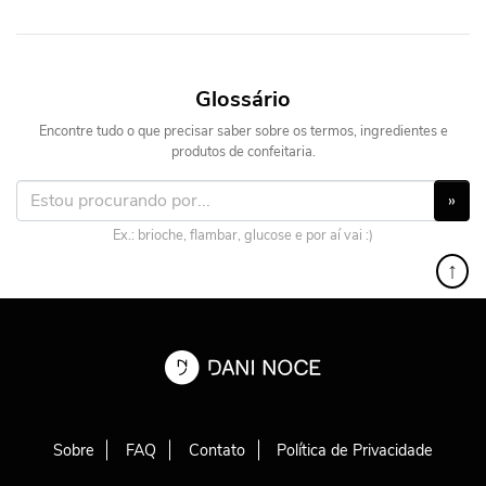
Glossário
Encontre tudo o que precisar saber sobre os termos, ingredientes e
produtos de confeitaria.
»
Ex.: brioche, flambar, glucose e por aí vai :)
↑
Sobre
FAQ
Contato
Política de Privacidade